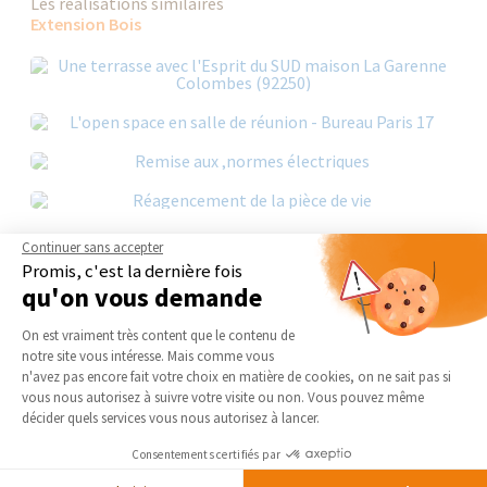
Les réalisations similaires
Extension Bois
Continuer sans accepter
Promis, c'est la dernière fois
qu'on vous demande
Nos derniers conseils et actus
Plateforme de Gestion du Consentement 
On est vraiment très content que le contenu de
notre site vous intéresse. Mais comme vous
Axeptio consent
n'avez pas encore fait votre choix en matière de cookies, on ne sait pas si
vous nous autorisez à suivre votre visite ou non. Vous pouvez même
décider quels services vous nous autorisez à lancer.
Consentements certifiés par