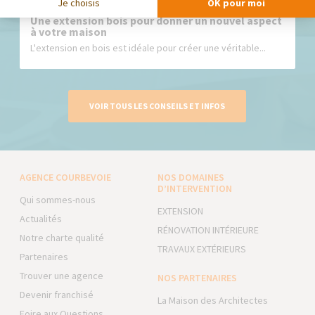
Je choisis
OK pour moi
Une extension bois pour donner un nouvel aspect
à votre maison
L'extension en bois est idéale pour créer une véritable...
VOIR TOUS LES CONSEILS ET INFOS
AGENCE COURBEVOIE
NOS DOMAINES
D’INTERVENTION
Qui sommes-nous
EXTENSION
Actualités
RÉNOVATION INTÉRIEURE
Notre charte qualité
TRAVAUX EXTÉRIEURS
Partenaires
Trouver une agence
NOS PARTENAIRES
Devenir franchisé
La Maison des Architectes
Foire aux Questions