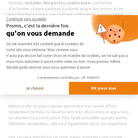
fermée,
installer des portes coulissante
s permettra
d’actionner chaque panneau à volonté au gré des envies et en
fonction des besoins. Les cloisons coulissantes pourront être
Continuer sans accepter
opaques ou translucides, escamotables et/ou avec rail au
Promis, c'est la dernière fois
plafond.
qu'on vous demande
Très prisé pour son aspect pratique, le passe-plat permet
Plateforme de Gestion du Consentement 
On est vraiment très content que le contenu de
de
gagner de la place
en ouvrant seulement une partie de
notre site vous intéresse. Mais comme vous
l’espace cuisine puisqu’il consiste en une ouverture dans le mur
Axeptio consent
n'avez pas encore fait votre choix en matière de cookies, on ne sait pas si
« façon fenêtre ». Plus ou moins large, il peut être agrémenté
vous nous autorisez à suivre votre visite ou non. Vous pouvez même
d’un appui pour poser les plats et la vaisselle. Pour
embellir la
décider quels services vous nous autorisez à lancer.
pièce
et lui donner du cachet, il pourra même faire office de bar
côté salon en étant doté de tabourets hauts. Le passe-plat peut
Consentements certifiés par
être fermé par des panneaux coulissants, des volets roulants ou
un simple store, selon le style et le degré de fermeture
Je choisis
OK pour moi
recherchés.
Même si elle ne pourra jamais permettre à la cuisine d’être
totalement fermée, la claustra sera très décorative et apportera
un charme fou à votre pièce. Plus facile à installer que les autres
éléments modulables, elle peut également servir de rangement.
Une verrière métallique de style atelier apportera une touche