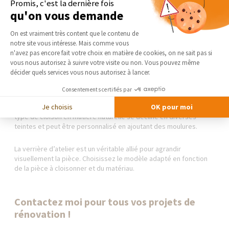
matériaux garantissant leur durabilité ainsi que leur esthétique et
Promis, c'est la dernière fois
pour s’adapter aux besoins. Si vous souhaitez une
verrière
qu'on vous demande
industrielle
, orientez votre choix vers les profilés en acier.
Plateforme de Gestion du Consentement 
Certes, ils sont assez onéreux, mais apportent une note
On est vraiment très content que le contenu de
sophistiquée et une touche de modernité à votre aménagement.
notre site vous intéresse. Mais comme vous
Pour gagner de la place, les cloisons vitrées de grandes
Axeptio consent
n'avez pas encore fait votre choix en matière de cookies, on ne sait pas si
dimensions sont de mise. Afin que votre séparation soit robuste
vous nous autorisez à suivre votre visite ou non. Vous pouvez même
et esthétique, optez pour une
verrière en alu
qui est un
décider quels services vous nous autorisez à lancer.
matériau malléable et résistant aux charges lourdes. Si votre
budget est assez restreint, mais que vous recherchiez un
Consentements certifiés par
matériau rehaussant l’originalité et l’authenticité de votre
décoration, laissez-vous tenter par une
verrière en bois
. Ce
Je choisis
OK pour moi
type de cloison en matière naturelle se décline en diverses
teintes et peut être personnalisé en ajoutant des moulures.
La verrière d’atelier est un véritable allié pour agrandir
visuellement la pièce. Choisissez le modèle adapté en fonction
de la pièce à cloisonner et du matériau.
Contactez moi pour tous vos projets de
rénovation !