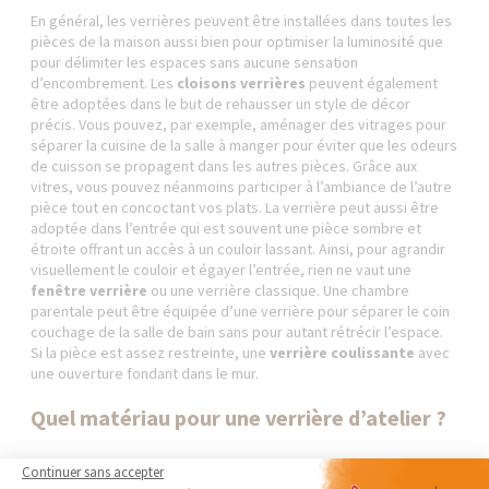
En général, les verrières peuvent être installées dans toutes les
pièces de la maison aussi bien pour optimiser la luminosité que
pour délimiter les espaces sans aucune sensation
d’encombrement. Les
cloisons verrières
peuvent également
être adoptées dans le but de rehausser un style de décor
précis. Vous pouvez, par exemple, aménager des vitrages pour
séparer la cuisine de la salle à manger pour éviter que les odeurs
de cuisson se propagent dans les autres pièces. Grâce aux
vitres, vous pouvez néanmoins participer à l’ambiance de l’autre
pièce tout en concoctant vos plats. La verrière peut aussi être
adoptée dans l’entrée qui est souvent une pièce sombre et
étroite offrant un accès à un couloir lassant. Ainsi, pour agrandir
visuellement le couloir et égayer l’entrée, rien ne vaut une
fenêtre verrière
ou une verrière classique. Une chambre
parentale peut être équipée d’une verrière pour séparer le coin
couchage de la salle de bain sans pour autant rétrécir l’espace.
Si la pièce est assez restreinte, une
verrière coulissante
avec
une ouverture fondant dans le mur.
Quel matériau pour une verrière d’atelier ?
Les
verrières sur mesure
ou en kit sont proposées dans divers
Continuer sans accepter