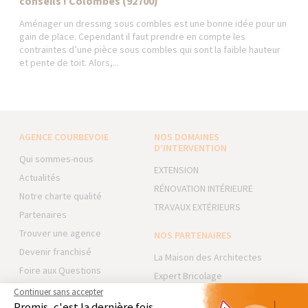
conseils ! Colombes (92700)
Aménager un dressing sous combles est une bonne idée pour un
gain de place. Cependant il faut prendre en compte les
contraintes d’une pièce sous combles qui sont la faible hauteur
et pente de toit. Alors,...
AGENCE COURBEVOIE
NOS DOMAINES
D’INTERVENTION
Qui sommes-nous
EXTENSION
Actualités
RÉNOVATION INTÉRIEURE
Notre charte qualité
TRAVAUX EXTÉRIEURS
Partenaires
Trouver une agence
NOS PARTENAIRES
Devenir franchisé
La Maison des Architectes
Foire aux Questions
Expert Bricolage
Conditions générales
Continuer sans accepter
Intégrer notre réseau
d’intervention
Promis, c'est la dernière fois