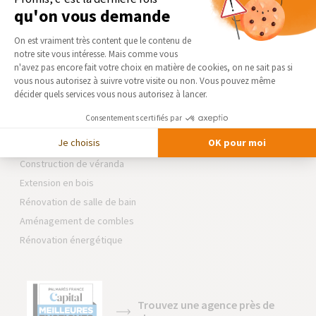
Mentions légales
qu'on vous demande
Des travaux pour les pros ?
Plateforme de Gestion du Consentement 
On est vraiment très content que le contenu de
NOS GUIDES THÉMATIQUES
notre site vous intéresse. Mais comme vous
Axeptio consent
n'avez pas encore fait votre choix en matière de cookies, on ne sait pas si
Rénovation de résidence
vous nous autorisez à suivre votre visite ou non. Vous pouvez même
secondaire
décider quels services vous nous autorisez à lancer.
Rénovation de Maison
Consentements certifiés par
Rénovation d'appartement
Je choisis
OK pour moi
Surélévation de maison
Construction de véranda
Extension en bois
Rénovation de salle de bain
Aménagement de combles
Rénovation énergétique
Trouvez une agence près de