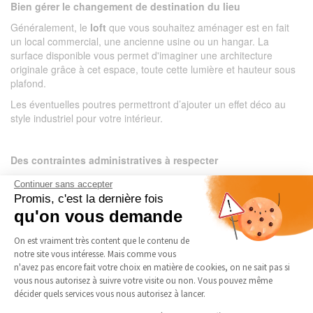
Bien gérer le changement de destination du lieu
Généralement, le
loft
que vous souhaitez aménager est en fait
un local commercial, une ancienne usine ou un hangar. La
surface disponible vous permet d'imaginer une architecture
originale grâce à cet espace, toute cette lumière et hauteur sous
plafond.
Les éventuelles poutres permettront d’ajouter un effet déco au
style industriel pour votre intérieur.
Des contraintes administratives à respecter
L'
aménagement d'un loft
à la place d'un local suppose de
Continuer sans accepter
répondre à des contraintes administratives, de penser à des
Promis, c'est la dernière fois
clauses dans le contrat de vente.
qu'on vous demande
Vous devez demander une autorisation de
changement de
Plateforme de Gestion du Consenteme
On est vraiment très content que le contenu de
destination
, pour que votre local puisse être transformé en
notre site vous intéresse. Mais comme vous
habitation.
Axeptio consent
n'avez pas encore fait votre choix en matière de cookies, on ne sait pas si
Dès le compromis de vente, anticipez les clauses suspensives en
vous nous autorisez à suivre votre visite ou non. Vous pouvez même
cas de refus de permis de construire, refus de changement de
décider quels services vous nous autorisez à lancer.
destination, etc.