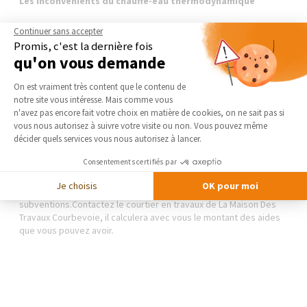
Les inconvénients du chauffe-eau thermodynamique
Malgré de nombreux avantages, ce système de production d'eau
Continuer sans accepter
chaude a cependant quelques inconvénients qu’il est important
Promis, c'est la dernière fois
de prendre en compte avant de se lancer dans un achat :
qu'on vous demande
- Il ne peut pas fonctionner à 100% en énergie renouvelable et
Plateforme de Gestion du Consentement 
consomme donc aussi de l’électricité.
On est vraiment très content que le contenu de
- Le ventilateur présent dans le
chauffe-eau
notre site vous intéresse. Mais comme vous
thermodynamique
peut être bruyant sur certains modèles. Il
Axeptio consent
n'avez pas encore fait votre choix en matière de cookies, on ne sait pas si
faut éviter de l’installer à proximité d’une chambre.
vous nous autorisez à suivre votre visite ou non. Vous pouvez même
- Il doit être posé dans une pièce de 20m2 minimum et non
décider quels services vous nous autorisez à lancer.
chauffée ou dans un local chauffé inférieur à 20m2.
Consentements certifiés par
Pour l’installation d’un
chauffage thermodynamique
, vous
Je choisis
OK pour moi
pouvez bénéficier d'un crédit d’impôt et de
subventions.Contactez le courtier en travaux de La Maison Des
Travaux Courbevoie, il calculera avec vous le montant des aides
que vous pouvez avoir.