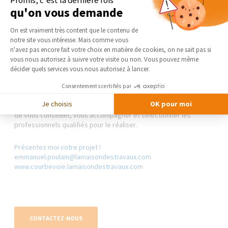
Promis, c'est la dernière fois
à travailler selon vos goûts. Pensez aux couleurs, aux matières,
qu'on vous demande
aux fauteuils que vous aimez. Placez des coussins sur le canapé
pour créer une atmosphère de style
cosy
. Personnalisez ensuite
Plateforme de Gestion du Consentement 
On est vraiment très content que le contenu de
votre salon en habillant les murs avec des photos, des tableaux...
notre site vous intéresse. Mais comme vous
Axeptio consent
n'avez pas encore fait votre choix en matière de cookies, on ne sait pas si
vous nous autorisez à suivre votre visite ou non. Vous pouvez même
décider quels services vous nous autorisez à lancer.
Pour votre projet d’
aménagement de votre salon
et en faire
Consentements certifiés par
un espace agréable à vivre,
contactez votre courtier en travaux
Je choisis
OK pour moi
de La Maison Des Travaux Courbevoie
. Celui-ci se fera un plaisir
de vous conseiller, vous accompagner et sélectionner les
professionnels qualifiés pour le réaliser.
Présentez moi votre projet !
emmanuel.poulain@lamaisondestravaux.com​
www.courbevoie.lamaisondestravaux.com
CONTACTEZ-NOUS