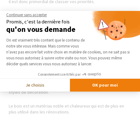
il est donc primordial de classer vos priorités.
Continuer sans accepter
Pour une plus grande isolation thermique mieux vaut choisir une
Promis, c'est la dernière fois
fenêtre en bois
ou une
fenêtre PVC
plutôt qu’une
fenêtre
qu'on vous demande
aluminium
.
Plateforme de Gestion du Consentement 
On est vraiment très content que le contenu de
Les cadres mélangeant le bois/alu ou PVC/alu sont les plus
notre site vous intéresse. Mais comme vous
fiables, les plus robustes, les plus performants. Ils ont de
Axeptio consent
n'avez pas encore fait votre choix en matière de cookies, on ne sait pas si
nombreux avantages.
vous nous autorisez à suivre votre visite ou non. Vous pouvez même
décider quels services vous nous autorisez à lancer.
Par exemple, l’aluminium apporte un maximum de protection
contre les aléas climatiques et requiert très peu d’entretien.
Consentements certifiés par
Je choisis
OK pour moi
Le PVC est un matériau très isolant et qui s’intègre dans tous les
styles de décoration.
Le bois est un matériau noble et chaleureux qui est de plus en
plus utilisé dans les rénovations.