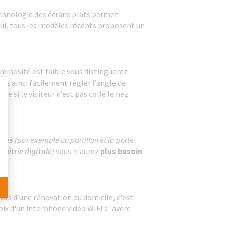
 technologie des écrans plats permet
’hui, tous les modèles récents proposent un
uminosité est faible vous distinguerez
vez ainsi facilement régler l’angle de
e si le visiteur n’est pas collé le nez
 Personnalisez vos Options
ques
(par exemple un portillon et la porte
ométrie
digitale
)
vous n'aurez
plus besoin
lors d’une rénovation du domicile, c'est
hoix d'un interphone vidéo WIFI s''avère