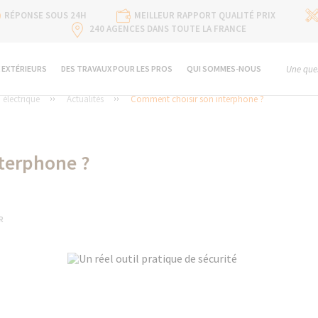
RÉPONSE SOUS 24H
MEILLEUR RAPPORT QUALITÉ PRIX
240 AGENCES DANS TOUTE LA FRANCE
 EXTÉRIEURS
DES TRAVAUX POUR LES PROS
QUI SOMMES-NOUS
Une ques
n électrique
Actualités
Comment choisir son interphone ?
terphone ?
R