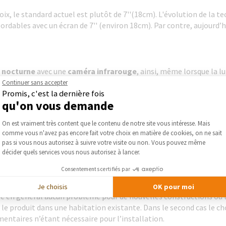
choix, le standard actuel est plutôt de 7''(18cm). L'évolution de la
bordables avec un écran de 7'' (environ 18cm). Par contre, aujourd
n nocturne
avec une
caméra infrarouge
, ainsi, même lorsque la l
 également des modèles proposant une
caméra rotative
, vous pou
Continuer sans accepter
Promis, c'est la dernière fois
a avec une
portée suffisante
pour
bien distinguer les visages
mêm
qu'on vous demande
Plateforme de Gestion du Consentement :
On est vraiment très content que le contenu de notre site vous intéresse. Mais
comme vous n'avez pas encore fait votre choix en matière de cookies, on ne sait
Axeptio consent
 disposent d'une commande pour une ou plusieurs
gâches électri
pas si vous nous autorisez à suivre votre visite ou non. Vous pouvez même
nt également office de contrôle d’accès
(par
carte
RFID
,
code
ou
bi
décider quels services vous nous autorisez à lancer.
Consentements certifiés par
Je choisis
OK pour moi
pose en général aucun problème pour de nouvelles constructions ou 
ler le produit dans une habitation existante. Dans le second cas le c
entaires n’étant nécessaire pour l’installation.