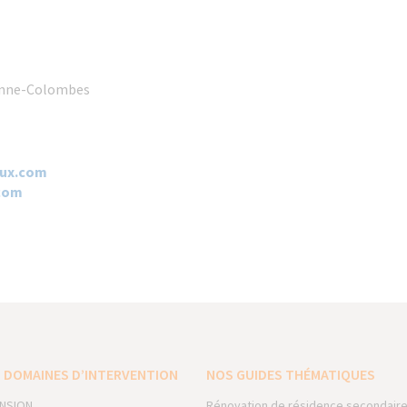
renne-Colombes
ux.com​
com
 DOMAINES D’INTERVENTION
NOS GUIDES THÉMATIQUES
NSION
Rénovation de résidence secondair