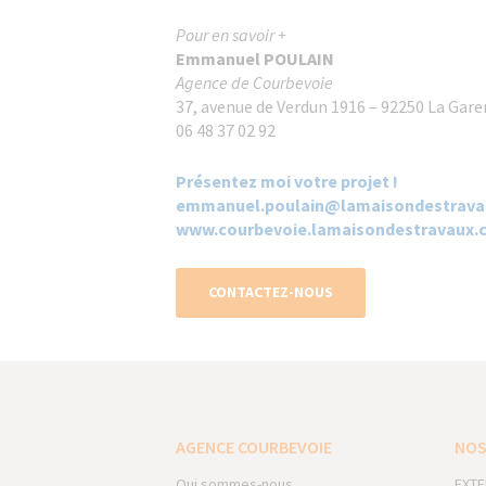
Pour en savoir +
Emmanuel POULAIN
Agence de Courbevoie
37, avenue de Verdun 1916 – 92250 La Ga
06 48 37 02 92
Présentez moi votre projet !
emmanuel.poulain@lamaisondestrava
www.courbevoie.lamaisondestravaux.
CONTACTEZ-NOUS
AGENCE COURBEVOIE
NOS
Qui sommes-nous
EXTE