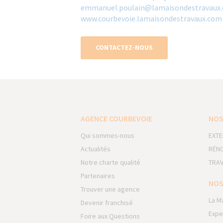
emmanuel.poulain@lamaisondestravaux.
www.courbevoie.lamaisondestravaux.com
CONTACTEZ-NOUS
AGENCE COURBEVOIE
NOS
Qui sommes-nous
EXTE
Actualités
RÉNO
Notre charte qualité
TRAV
Partenaires
NOS
Trouver une agence
La M
Devenir franchisé
Expe
Foire aux Questions