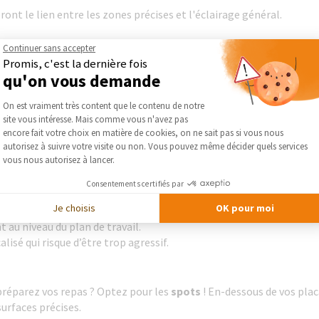
ont le lien entre les zones précises et l'éclairage général.
Continuer sans accepter
Promis, c'est la dernière fois
qu'on vous demande
Plateforme de Gestion du Consentement :
On est vraiment très content que le contenu de notre
site vous intéresse. Mais comme vous n'avez pas
 lumière que nous vous avons présenté, il faut aussi penser au bon l
Axeptio consent
encore fait votre choix en matière de cookies, on ne sait pas si vous nous
autorisez à suivre votre visite ou non. Vous pouvez même décider quels services
vous nous autorisez à lancer.
dans la cuisine
Consentements certifiés par
ptez pour un éclairage principal avec un
plafonnier
.
Je choisis
OK pour moi
d'avoir une lumière diffusée dans la pièce de façon harmonieuse. Il
au niveau du plan de travail.
alisé qui risque d’être trop agressif.
 préparez vos repas ? Optez pour les
spots
! En-dessous de vos plac
surfaces précises.