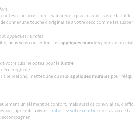
ions
 conteste un accessoire chaleureux, à placer au-dessus de la table
 de donner une touche d’originalité à votre déco comme les suspe
 aux appliques murales
lle, nous vous conseillons les
appliques murales
pour votre cuisi
de votre cuisine optez pour le
lustre
.
 déco originale.
mbrit le plafond, mettez une ou deux
appliques murales
pour rééqui
eulement un élément de confort, mais aussi de convivialité, d'effica
 espace agréable à vivre,
contactez votre courtier en travaux de L
ous accompagner.