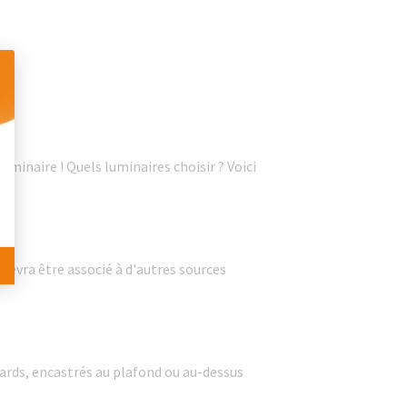
 Personnalisez vos Options
uminaire ! Quels luminaires choisir ? Voici
 devra être associé à d'autres sources
ards, encastrés au plafond ou au-dessus