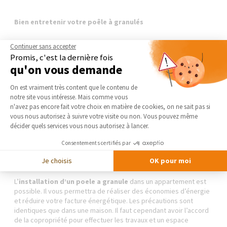
Bien entretenir votre poêle à granulés
L’entretien du
poêle à granulés
doit être régulier. Veillez à
Continuer sans accepter
l’évacuation chaque semaine des cendres, au nettoyage de la
Promis, c'est la dernière fois
vitre et à l’approvisionnement en granulés qui doivent se stocker
qu'on vous demande
dans un endroit sec.
Plateforme de Gestion du Consentement 
On est vraiment très content que le contenu de
De plus, vous devez faire appel à un spécialiste une fois par an
notre site vous intéresse. Mais comme vous
pour le nettoyage et le contrôle du poêle et des conduits de
Axeptio consent
n'avez pas encore fait votre choix en matière de cookies, on ne sait pas si
fumée.
vous nous autorisez à suivre votre visite ou non. Vous pouvez même
décider quels services vous nous autorisez à lancer.
Consentements certifiés par
Installer un poêle à granulés en appartement
Je choisis
OK pour moi
L’
installation d’un poele a granule
dans un appartement est
possible. Il vous permettra de réaliser des économies d’énergie
et réduire votre facture énergétique. Les précautions sont
identiques que dans une maison. Il faut cependant avoir l’accord
de la copropriété pour effectuer les travaux et un espace