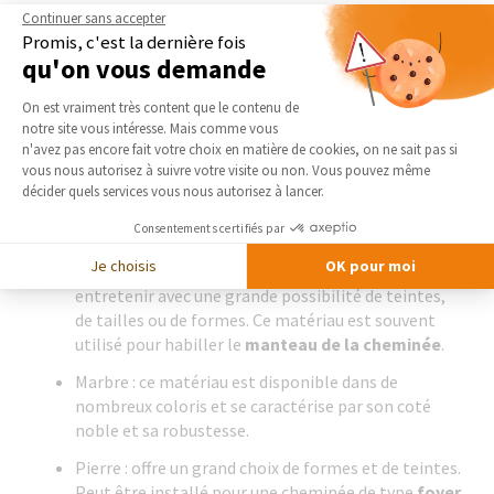
Continuer sans accepter
Bien choisir le matériau de votre cheminée
Promis, c'est la dernière fois
qu'on vous demande
Métal : les cheminées en fonte, en inox ou en acier
Plateforme de Gestion du Consentement 
sont plus faciles d’installation et moins
On est vraiment très content que le contenu de
encombrantes. Idéales pour les petites pièces ou
notre site vous intéresse. Mais comme vous
Axeptio consent
les appartements
pour une décoration moderne et
n'avez pas encore fait votre choix en matière de cookies, on ne sait pas si
vous nous autorisez à suivre votre visite ou non. Vous pouvez même
design.
décider quels services vous nous autorisez à lancer.
Bois : personnalisable, ideal pour instaurer une
Consentements certifiés par
ambiance chaleureuse avec un coté rustique.
Je choisis
OK pour moi
Céramique : de style carrelage ou faïence, facile à
entretenir avec une grande possibilité de teintes,
de tailles ou de formes. Ce matériau est souvent
utilisé pour habiller le
manteau de la cheminée
.
Marbre : ce matériau est disponible dans de
nombreux coloris et se caractérise par son coté
noble et sa robustesse.
Pierre : offre un grand choix de formes et de teintes.
Peut être installé pour une cheminée de type
foyer