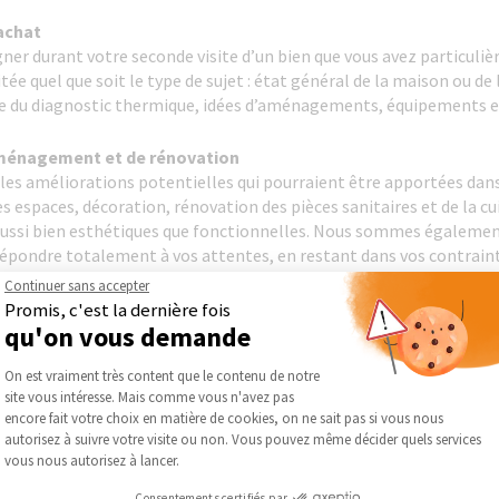
’achat
er durant votre seconde visite d’un bien que vous avez particuli
sitée quel que soit le type de sujet : état général de la maison ou d
ecture du diagnostic thermique, idées d’aménagements, équipements e
éaménagement et de rénovation
les améliorations potentielles qui pourraient être apportées dans
espaces, décoration, rénovation des pièces sanitaires et de la cu
ssi bien esthétiques que fonctionnelles. Nous sommes égalemen
 répondre totalement à vos attentes, en restant dans vos contrain
Continuer sans accepter
es savoir-faire requis pour la réussite de vos travaux
Promis, c'est la dernière fois
qu'on vous demande
une fourchette budgétaire pour les travaux que vous envisagez de r
ion / suppression de pièces, couloirs, ....), nous pourrons même 
Plateforme de Gestion du Consentement :
On est vraiment très content que le contenu de notre
 vos choix. Si vous souhaitez par la suite avancer sur une offre, 
site vous intéresse. Mais comme vous n'avez pas
es de notre charte qualité, ceux qui se déplaceront pour un devis. V
Axeptio consent
encore fait votre choix en matière de cookies, on ne sait pas si vous nous
autorisez à suivre votre visite ou non. Vous pouvez même décider quels services
vous nous autorisez à lancer.
Consentements certifiés par