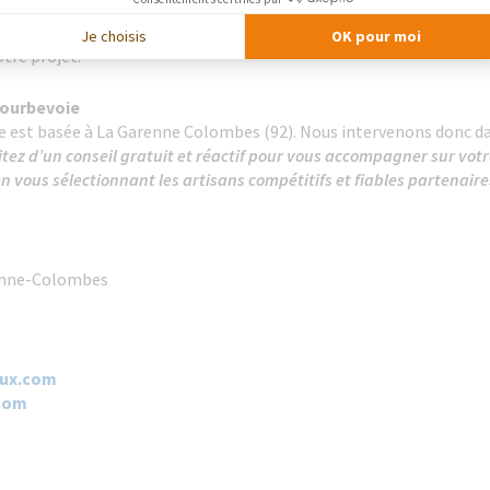
dats à l’acquisition d’une habitation ancienne est entièrement g
sans partenaires pour le temps et les affaires que nous leur faiso
Je choisis
OK pour moi
tre projet.
Courbevoie
e est basée à La Garenne Colombes (92). Nous intervenons donc da
itez d’un
conseil gratuit et réactif pour vous accompagner sur vot
 vous sélectionnant les artisans compétitifs et fiables partenair
renne-Colombes
ux.com​
com