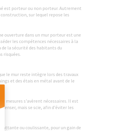
erné est porteur ou non porteur. Autrement
a construction, sur lequel repose les
 une ouverture dans un mur porteur est une
osséder les compétences nécessaires à la
 de la sécurité des habitants du
s risquées.
que le mur reste intègre lors des travaux
aings et des étais en métal avant de le
es mesures s'avèrent nécessaires. Il est
enser, mais se scie, afin d'éviter les
 Personnalisez vos Options
, battante ou coulissante, pour un gain de