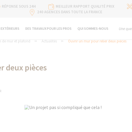
RÉPONSE SOUS 24H
MEILLEUR RAPPORT QUALITÉ PRIX
240 AGENCES DANS TOUTE LA FRANCE
 EXTÉRIEURS
DES TRAVAUX POUR LES PROS
QUI SOMMES-NOUS
Une ques
 de mur et plafond
Actualités
Ouvrir un mur pour relier deux pièces
er deux pièces
R