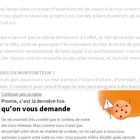
 se lancer dans un projet d'ouverture est de savoir si le mur conc
er (ou abattre selon les projets) est l'un des piliers essentiels de l
 toiture.
vaux n'auront pas la même dimension. En effet, le fait de réaliser
ser le bâti, voire de provoquer l'écroulement du mur. A moins de p
donc vivement recommandé de faire appel à un professionnel. Il en va
, les choses sont en revanche un peu plus simples, et surtout moin
ANS UN MUR PORTEUR ?
es étapes pour ouvrir un mur porteur, l'objectif étant, d'une part, 
male. Il convient pour cela d'étayer le mur porteur grâce à des bast
u en béton armé et ainsi assurer la solidité de l'ensemble.
Continuer sans accepter
Promis, c'est la dernière fois
qu'on vous demande
 achevée, l'ouverture peut être entreprise. Mais là aussi, certain
eur ne se casse pas à la masse, comme on pourrait être amené à le p
Plateforme de Gestion du Consentement :
On est vraiment très content que le contenu de notre
ellement dévastatrices.
site vous intéresse. Mais comme vous n'avez pas
Axeptio consent
encore fait votre choix en matière de cookies, on ne sait pas si vous nous
ur profiter de cette ouverture. Il est possible de poser une porte
autorisez à suivre votre visite ou non. Vous pouvez même décider quels services