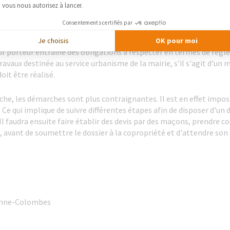
uelle dans le but d'agrandir l'espace et ainsi augmenter le volume d
vous nous autorisez à lancer.
 salle à manger, de créer une cuisine américaine en reliant les deu
Consentements certifiés par
Je choisis
OK pour moi
r porteur entraîne des obligations à respecter en termes de régl
ravaux destinée au service urbanisme de la mairie, s'il s'agit d'un 
oit être réalisé.
che, les démarches sont plus contraignantes. Il est en effet impos
. Ce qui implique de suivre différentes étapes afin de disposer d'u
Il faudra ensuite faire établir des devis par des maçons, prendre 
re, avant de soumettre le dossier à la copropriété et d'attendre son
renne-Colombes