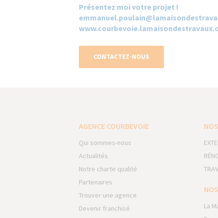
Présentez moi votre projet !
emmanuel.poulain@lamaisondestrava
www.courbevoie.lamaisondestravaux.
CONTACTEZ-NOUS
AGENCE COURBEVOIE
NOS
Qui sommes-nous
EXTE
Actualités
RÉNO
Notre charte qualité
TRAV
Partenaires
NOS
Trouver une agence
La M
Devenir franchisé