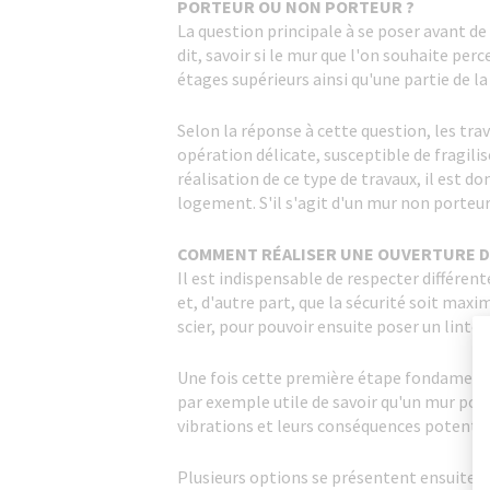
PORTEUR OU NON PORTEUR ?
La question principale à se poser avant de
dit, savoir si le mur que l'on souhaite perc
étages supérieurs ainsi qu'une partie de la
Selon la réponse à cette question, les tra
opération délicate, susceptible de fragili
réalisation de ce type de travaux, il est 
logement. S'il s'agit d'un mur non porteur
COMMENT RÉALISER UNE OUVERTURE D
Il est indispensable de respecter différent
et, d'autre part, que la sécurité soit maxi
scier, pour pouvoir ensuite poser un lintea
Une fois cette première étape fondamentale
par exemple utile de savoir qu'un mur port
vibrations et leurs conséquences potenti
Plusieurs options se présentent ensuite po