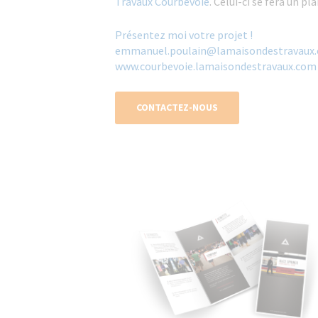
Travaux Courbevoie
. Celui-ci se fera un p
Présentez moi votre projet !
emmanuel.poulain@lamaisondestravaux.
www.courbevoie.lamaisondestravaux.com
CONTACTEZ-NOUS