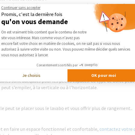
ccrocher vos paniers, porte savons etc. qui adhèrent aux surfaces 
Continuer sans accepter
Promis, c'est la dernière fois
qu'on vous demande
 à l’italienne
Plateforme de Gestion du Consentement :
On est vraiment très content que le contenu de notre
ment pratique de votre petite salle de bains. De plain-pied, elle
site vous intéresse. Mais comme vous n'avez pas
ée du reste de la pièce que d’une paroi de verre.
Axeptio consent
encore fait votre choix en matière de cookies, on ne sait pas si vous nous
autorisez à suivre votre visite ou non. Vous pouvez même décider quels services
 sa petite salle d’eau
vous nous autorisez à lancer.
 gagner de la place et faciliter la circulation et éviter l’ouvertur
Consentements certifiés par
s votre salle de bains
Je choisis
OK pour moi
ubles sont adéquats pour les petits espaces. Ce type de boîte peut
peut s’empiler, à la verticale ou à l'horizontale.
e peut se placer sous le lavabo et vous offrir plus de rangement..
et en faire un espace fonctionnel et confortable,
contactez votre c