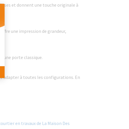
lisses et donnent une touche originale à
 Personnalisez vos Options
 offre une impression de grandeur,
e d’une porte classique.
 s'adapter à toutes les configurations. En
ourtier en travaux de La Maison Des