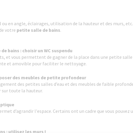
 en angle, éclairages, utilisation de la hauteur et des murs, etc.
de votre
petite salle de bains
.
e de bains : choisir un WC suspendu
, et vous permettent de gagner de la place dans une petite salle 
nte et amovible pour faciliter le nettoyage.
 poser des meubles de petite profondeur
gement des petites salles d’eau et des meubles de faible profonde
 sur toute la hauteur.
'optique
 permet d’agrandir l'espace. Certains ont un cadre que vous pouvez
s : utilisez les murs !