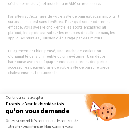
sèche serviette…), et installer une VMC si nécessaire.
Par ailleurs, l’éclairage de votre salle de bain est aussi important
surtout si elle est sans fenêtres. Pour qu’il soit moderne et
efficace, vous avez le choix entre les spots encastrés au
plafond, les spots sur rail sur les meubles de salle de bain, les
appliques murales, l'illusion d'éclairage par des miroirs…
Un agencement bien pensé, une touche de couleur ou
d'originalité dans un meuble ou un revêtement, un décor
harmonisé avec vos équipements sanitaires et des petits
accessoires peuvent faire de votre salle de bain une pièce
chaleureuse et fonctionnelle.
Continuer sans accepter
Promis, c'est la dernière fois
qu'on vous demande
Rénover une salle de bain
ou en créer une nouvelle suppose
de se poser plusieurs questions qui détermineront l’envergure
Plateforme de Gestion du Consentement 
On est vraiment très content que le contenu de
de votre projet : quel style lui donner ? Est-ce qu’elle doit être
notre site vous intéresse. Mais comme vous
totalement fonctionnelle ? Est-ce qu’il faut l’agrandir ?