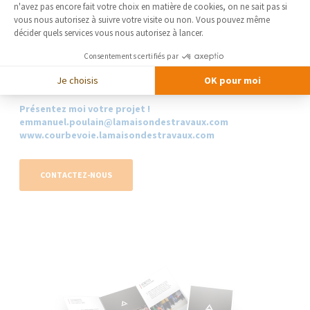
Axeptio consent
n'avez pas encore fait votre choix en matière de cookies, on ne sait pas si
vous nous autorisez à suivre votre visite ou non. Vous pouvez même
Pour ce projet complexe,
contactez votre courtier en travaux de
décider quels services vous nous autorisez à lancer.
La Maison des Travaux Courbevoie
. Celui-ci se fera un plaisir de
vous guider et de sélectionner pour vous les professionnels
Consentements certifiés par
qualifiés (architectes, plombiers, électriciens, poseurs) pour le
réaliser.
Je choisis
OK pour moi
Présentez moi votre projet !
emmanuel.poulain@lamaisondestravaux.com​
www.courbevoie.lamaisondestravaux.com
CONTACTEZ-NOUS