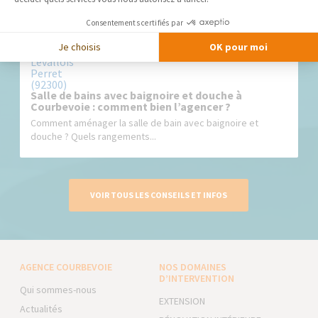
Consentements certifiés par
Je choisis
OK pour moi
Salle de bains avec baignoire et douche à
Courbevoie : comment bien l’agencer ?
Comment aménager la salle de bain avec baignoire et
douche ? Quels rangements...
VOIR TOUS LES CONSEILS ET INFOS
AGENCE COURBEVOIE
NOS DOMAINES
D’INTERVENTION
Qui sommes-nous
EXTENSION
Actualités