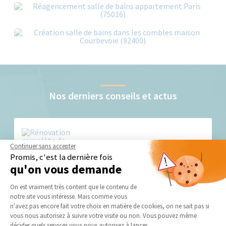
Nos derniers conseils et actus
Continuer sans accepter
Promis, c'est la dernière fois
qu'on vous demande
Plateforme de Gestion du Consentement 
On est vraiment très content que le contenu de
Réussir la rénovation de votre salle de bains à
Courbevoie (92)
notre site vous intéresse. Mais comme vous
Axeptio consent
n'avez pas encore fait votre choix en matière de cookies, on ne sait pas si
vous nous autorisez à suivre votre visite ou non. Vous pouvez même
décider quels services vous nous autorisez à lancer.