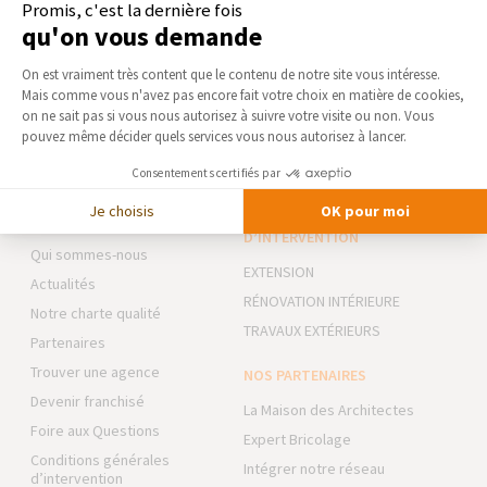
Promis, c'est la dernière fois
Emmanuel Poulain
qu'on vous demande
06 48 37 02 92
Découvrez un autre projet !
Plateforme de Gestion du Consentement 
On est vraiment très content que le contenu de notre site vous intéresse.
Mais comme vous n'avez pas encore fait votre choix en matière de cookies,
Axeptio consent
DEMANDER UN DEVIS GRATUIT
on ne sait pas si vous nous autorisez à suivre votre visite ou non. Vous
pouvez même décider quels services vous nous autorisez à lancer.
Consentements certifiés par
Je choisis
OK pour moi
AGENCE COURBEVOIE
NOS DOMAINES
D’INTERVENTION
Qui sommes-nous
EXTENSION
Actualités
RÉNOVATION INTÉRIEURE
Notre charte qualité
TRAVAUX EXTÉRIEURS
Partenaires
Trouver une agence
NOS PARTENAIRES
Devenir franchisé
La Maison des Architectes
Foire aux Questions
Expert Bricolage
Conditions générales
Intégrer notre réseau
d’intervention