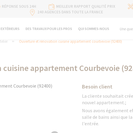
RÉPONSE SOUS 24H
MEILLEUR RAPPORT QUALITÉ PRIX
240 AGENCES DANS TOUTE LA FRANCE
 EXTÉRIEURS
DES TRAVAUX POUR LES PROS
QUI SOMMES-NOUS
Une ques
telier
Ouverture et rénovation cuisine appartement courbevoie (92400)
n cuisine appartement Courbevoie (92
Besoin client
La cliente souhaitait crée
nouvel appartement.;
Nous avons également effe
salle de bains ainsi que l
l'entrée.