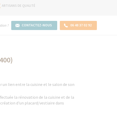
ARTISANS DE QUALITÉ
CONTACTEZ-NOUS
06 48 37 02 92
tion ?
400)
r un lien entre la cuisine et le salon de son
ctuée la rénovation de la cuisine et de la
a création d'un placard/vestiaire dans