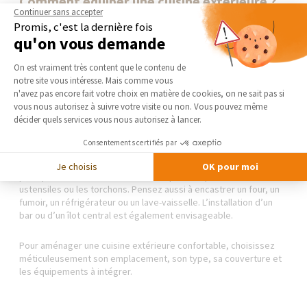
Comment équiper une cuisine extérieure ?
Continuer sans accepter
Promis, c'est la dernière fois
Le choix des équipements à intégrer figure parmi les tâches
qu'on vous demande
importantes de
l’aménagement d’une cuisine extérieure
.
Parmi les incontournables, vous retrouverez l’espace cuisson,
Plateforme de Gestion du Consentement 
On est vraiment très content que le contenu de
l’espace de préparation et le point d’eau. En ce qui concerne la
notre site vous intéresse. Mais comme vous
cuisson, vous pouvez vous tourner vers la plancha ou le
Axeptio consent
n'avez pas encore fait votre choix en matière de cookies, on ne sait pas si
barbecue. Pour le nettoyage, un
évier extérieur
est nécessaire
vous nous autorisez à suivre votre visite ou non. Vous pouvez même
pour laver les ingrédients ou les ustensiles. Pour la préparation,
décider quels services vous nous autorisez à lancer.
vous aurez besoin d’un ou de deux plans de travail situés à
proximité de la zone de cuisson et de l’évier. Si vous souhaitez
Consentements certifiés par
profiter d’une cuisine d’été réellement confortable, vous pouvez
l’équiper avec d’autres accessoires et des rangements
Je choisis
OK pour moi
pratiques notamment une crédence pour suspendre les
ustensiles ou les torchons. Pensez aussi à encastrer un four, un
fumoir, un réfrigérateur ou un lave-vaisselle. L’installation d’un
bar ou d’un îlot central est également envisageable.
Pour aménager une cuisine extérieure confortable, choisissez
méticuleusement son emplacement, son type, sa couverture et
les équipements à intégrer.