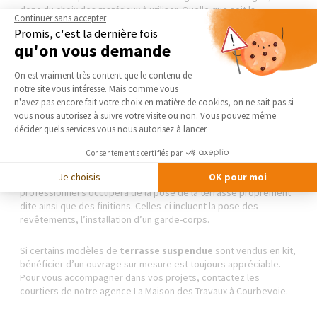
donc du choix des matériaux à utiliser. Quelle que soit la
Continuer sans accepter
structure choisie, il est possible de choisir entre des
Promis, c'est la dernière fois
revêtements variés tels que le bois, le carrelage, les
lames de
qu'on vous demande
terrasse composite
. Le professionnel sera en mesure de
proposer un devis à l’issue de la conception du projet.
Plateforme de Gestion du Consentement 
On est vraiment très content que le contenu de
notre site vous intéresse. Mais comme vous
La réalisation
Axeptio consent
n'avez pas encore fait votre choix en matière de cookies, on ne sait pas si
vous nous autorisez à suivre votre visite ou non. Vous pouvez même
La
construction
d’une
terrasse sur pilotis
passe
décider quels services vous nous autorisez à lancer.
obligatoirement par la préparation du sol en vue d’accueillir les
fondations. Dans le cas d’une
terrasse bois sur pilotis
, les
Consentements certifiés par
poutres porteuses seront ancrées dans du béton en guise de
Je choisis
OK pour moi
fondation. Une fois la structure porteuse installée, le
professionnel s’occupera de la pose de la terrasse proprement
dite ainsi que des finitions. Celles-ci incluent la pose des
revêtements, l’installation d’un garde-corps.
Si certains modèles de
terrasse suspendue
sont vendus en kit,
bénéficier d’un ouvrage sur mesure est toujours appréciable.
Pour vous accompagner dans vos projets, contactez les
courtiers de notre agence La Maison des Travaux à Courbevoie.