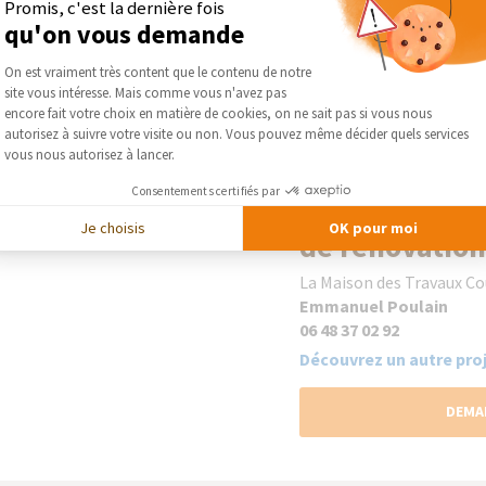
Promis, c'est la dernière fois
Les plus
qu'on vous demande
Plateforme de Gestion du Consentement :
Collaborer avec une entr
On est vraiment très content que le contenu de notre
pour
l’isolation de faç
site vous intéresse. Mais comme vous n'avez pas
maison ancienne
, c’est
Axeptio consent
encore fait votre choix en matière de cookies, on ne sait pas si vous nous
correctement réalisé. Si 
autorisez à suivre votre visite ou non. Vous pouvez même décider quels services
vous nous autorisez à lancer.
votre toiture par
ITE
, à 
ravalement de
façade
p
Consentements certifiés par
Contactez moi
Je choisis
OK pour moi
de rénovation
La Maison des Travaux C
Emmanuel Poulain
06 48 37 02 92
Découvrez un autre proj
DEMA