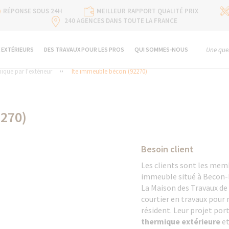
RÉPONSE SOUS 24H
MEILLEUR RAPPORT QUALITÉ PRIX
240 AGENCES DANS TOUTE LA FRANCE
 EXTÉRIEURS
DES TRAVAUX POUR LES PROS
QUI SOMMES-NOUS
Une ques
ique par l'extérieur
Ite immeuble bécon (92270)
270)
Besoin client
Les clients sont les mem
immeuble situé à Becon-le
La Maison des Travaux de C
courtier en travaux pour 
résident. Leur projet por
thermique extérieure
et