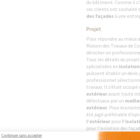
du bâtiment. Comme il s’
ces clients ont souhaité 
des façades
à une entrep
Projet
Pour répondre au mieux au
Maison des Travaux de Co
dénicher un professionnel
Tous les détails du proj
spécialisées en
isolation
puissent établir un devis 
professionnel sélectionn
travaux. Il s’était occupé
extérieur
avant toute int
défectueux par un
meille
extérieur
. Pour économis
été jugé préférable d’op
l’extérieur
pour
l’isola
pour l’isolation des façad
par l’
extérieur
.
Continuer sans accepter