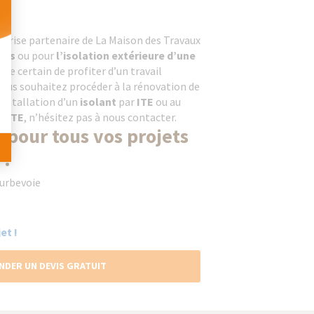
 Personnalisez vos Options
eprise partenaire de La Maison des Travaux
ades
ou pour
l’isolation extérieure d’une
 être certain de profiter d’un travail
vous souhaitez procéder à la rénovation de
l’installation d’un
isolant
par
ITE
ou au
ar
ITE
, n’hésitez pas à nous contacter.
 pour tous vos projets
 !
ourbevoie
et !
NDER UN DEVIS GRATUIT