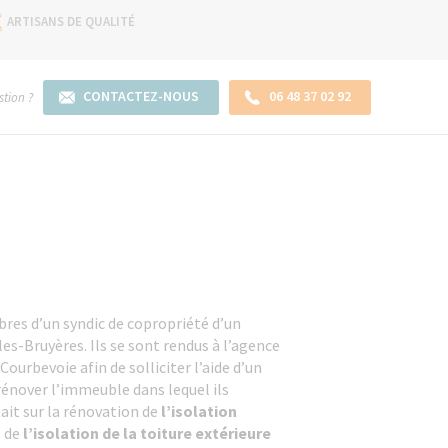
ARTISANS DE QUALITÉ
CONTACTEZ-NOUS
06 48 37 02 92
tion ?
bres d’un syndic de copropriété d’un
s-Bruyères. Ils se sont rendus à l’agence
ourbevoie afin de solliciter l’aide d’un
rénover l’immeuble dans lequel ils
tait sur la rénovation de
l’isolation
 de
l’isolation de la toiture extérieure