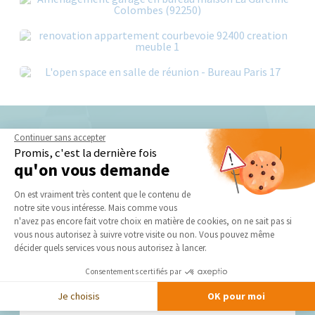
Continuer sans accepter
Nos derniers conseils et actus
Promis, c'est la dernière fois
qu'on vous demande
Plateforme de Gestion du Consentement 
On est vraiment très content que le contenu de
notre site vous intéresse. Mais comme vous
Axeptio consent
n'avez pas encore fait votre choix en matière de cookies, on ne sait pas si
vous nous autorisez à suivre votre visite ou non. Vous pouvez même
décider quels services vous nous autorisez à lancer.
Consentements certifiés par
De l’intérêt de prendre un architecte !
Je choisis
OK pour moi
Se lancer dans un projet de rénovation ou d’extension peut,