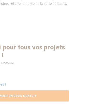
uisine, refaire la porte de la salle de bains,
 pour tous vos projets
 !
ourbevoie
et !
NDER UN DEVIS GRATUIT