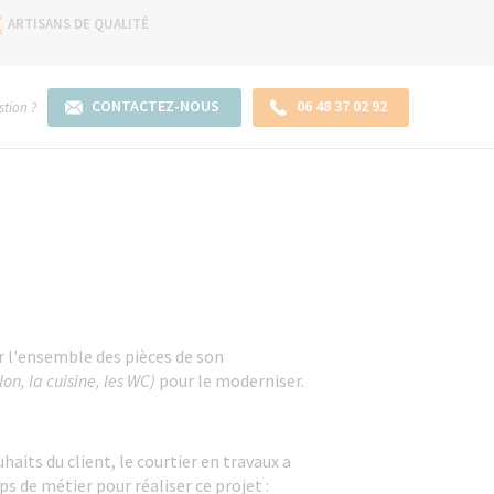
ARTISANS DE QUALITÉ
CONTACTEZ-NOUS
06 48 37 02 92
tion ?
ir l'ensemble des pièces de son
alon, la cuisine, les WC)
pour le moderniser.
haits du client, le courtier en travaux a
s de métier pour réaliser ce projet :