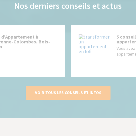
Nos derniers conseils et actus
 d’Appartement à
5 consei
renne-Colombes, Bois-
appartem
n
Vous avez 
appartemen
VOIR TOUS LES CONSEILS ET INFOS