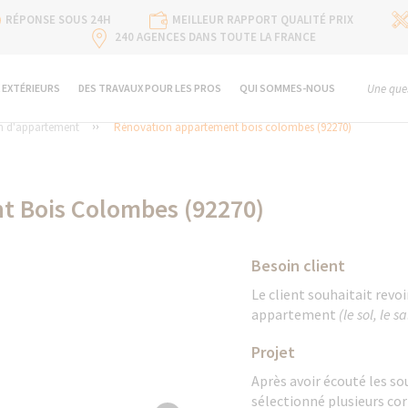
RÉPONSE SOUS 24H
MEILLEUR RAPPORT QUALITÉ PRIX
240 AGENCES DANS TOUTE LA FRANCE
 EXTÉRIEURS
DES TRAVAUX POUR LES PROS
QUI SOMMES-NOUS
Une ques
n d'appartement
Rénovation appartement bois colombes (92270)
t Bois Colombes (92270)
Besoin client
Le client souhaitait revo
appartement
(le sol, le s
Projet
Après avoir écouté les sou
sélectionné plusieurs corp