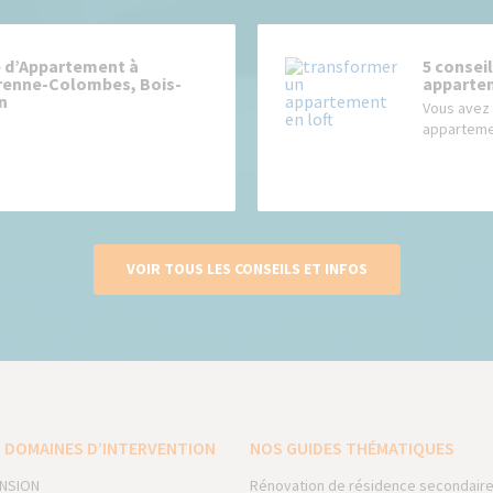
 d’Appartement à
5 consei
renne-Colombes, Bois-
appartem
n
Vous avez 
appartemen
VOIR TOUS LES CONSEILS ET INFOS
 DOMAINES D’INTERVENTION
NOS GUIDES THÉMATIQUES
NSION
Rénovation de résidence secondair