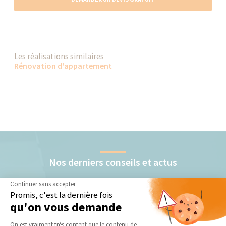
Les réalisations similaires
Rénovation d'appartement
Nos derniers conseils et actus
Continuer sans accepter
Promis, c'est la dernière fois
qu'on vous demande
Plateforme de Gestion du Consentement 
On est vraiment très content que le contenu de