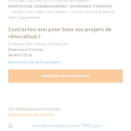
VOUS AVEZ DES PROJETS POUR VOTRE HABITAT ?
RENOVATION
,
AGRANDISSEMENT
,
ECONOMIES D'ENERGIE
...
... Je peux vous aider à les réaliser. C'est un service gratuit et
sans engagement.
Contactez moi pour tous vos projets de
rénovation !
La Maison des Travaux Courbevoie
Emmanuel Poulain
06 48 37 02 92
Découvrez un autre projet !
DEMANDER UN DEVIS GRATUIT
Les réalisations similaires
Rénovation de cuisine