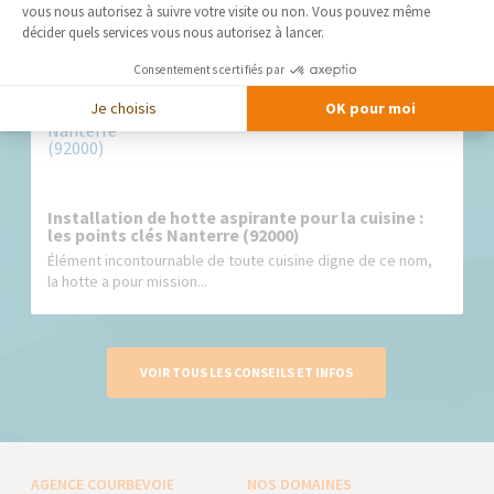
cette cuisine...
vous nous autorisez à suivre votre visite ou non. Vous pouvez même
décider quels services vous nous autorisez à lancer.
Consentements certifiés par
Je choisis
OK pour moi
Installation de hotte aspirante pour la cuisine :
les points clés Nanterre (92000)
Élément incontournable de toute cuisine digne de ce nom,
la hotte a pour mission...
VOIR TOUS LES CONSEILS ET INFOS
AGENCE COURBEVOIE
NOS DOMAINES