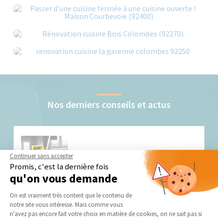
Nos derniers conseils et actus
Continuer sans accepter
Promis, c'est la dernière fois
qu'on vous demande
Plateforme de Gestion du Consentement 
Rénovation cuisine
On est vraiment très content que le contenu de
notre site vous intéresse. Mais comme vous
Axeptio consent
🔨 Rénovation d’une cuisine à Courbevoie ! ✨ Découvrez
n'avez pas encore fait votre choix en matière de cookies, on ne sait pas si