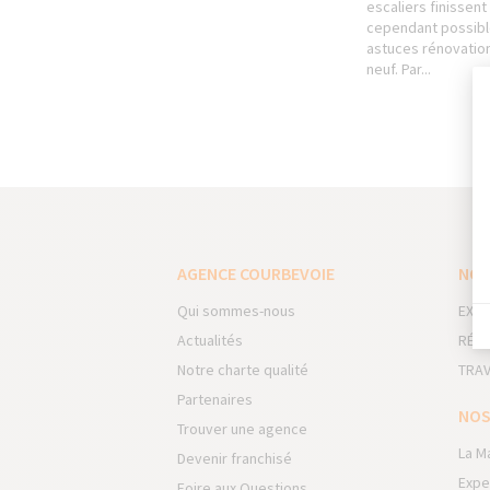
escaliers finissent 
cependant possible
astuces rénovation
neuf. Par...
AGENCE COURBEVOIE
NOS
Qui sommes-nous
EXTE
Actualités
RÉNO
Notre charte qualité
TRAV
Partenaires
NOS
Trouver une agence
La M
Devenir franchisé
Expe
Foire aux Questions