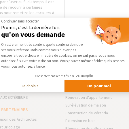
par s’user au fil du temps. Il est
 de recourir à certaines
s pour remettre les escaliers à
Continuer sans accepter
Promis, c'est la dernière fois
qu'on vous demande
Plateforme de Gestion du Consentement :
On est vraiment très content que le contenu de notre
site vous intéresse. Mais comme vous n'avez pas
Axeptio consent
encore fait votre choix en matière de cookies, on ne sait pas si vous nous
autorisez à suivre votre visite ou non. Vous pouvez même décider quels services
vous nous autorisez à lancer.
 DOMAINES D’INTERVENTION
NOS GUIDES THÉMATIQUES
Consentements certifiés par
NSION
Rénovation de résidence secondair
Je choisis
OK pour moi
VATION INTÉRIEURE
Rénovation de Maison
AUX EXTÉRIEURS
Rénovation d'appartement
Surélévation de maison
 PARTENAIRES
Construction de véranda
aison des Architectes
Extension en bois
rt Bricolage
Rénovation de salle de bain