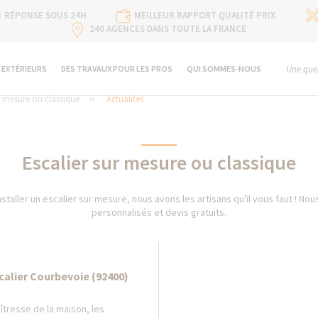
RÉPONSE SOUS 24H
MEILLEUR RAPPORT QUALITÉ PRIX
240 AGENCES DANS TOUTE LA FRANCE
 EXTÉRIEURS
DES TRAVAUX POUR LES PROS
QUI SOMMES-NOUS
Une ques
r mesure ou classique
Actualités
Escalier sur mesure ou classique
staller un escalier sur mesure, nous avons les artisans qu'il vous faut ! No
personnalisés et devis gratuits.
calier Courbevoie (92400)
îtresse de la maison, les