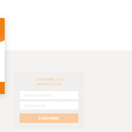
 Personnalisez vos Options
S’INSCRIRE À LA
e
NEWSLETTER
S’INSCRIRE