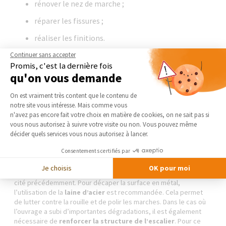
rénover le nez de marche ;
réparer les fissures ;
réaliser les finitions.
Continuer sans accepter
Promis, c'est la dernière fois
Les escaliers en béton offrent un large choix de finitions. La pose
qu'on vous demande
de carrelage figure parmi les options les plus courantes, sachant
Plateforme de Gestion du Consentement 
que ce revêtement est disponible en différentes teintes. Il
On est vraiment très content que le contenu de
s’adapte donc à tous les styles de décoration. De son côté, le
notre site vous intéresse. Mais comme vous
béton ciré est particulièrement apprécié dans les intérieurs
Axeptio consent
n'avez pas encore fait votre choix en matière de cookies, on ne sait pas si
contemporains. Pour allier le béton et le bois, il est possible de
vous nous autorisez à suivre votre visite ou non. Vous pouvez même
recouvrir les marches d’une plaque de bois.
décider quels services vous nous autorisez à lancer.
Rénover un escalier métallique
Consentements certifiés par
Je choisis
OK pour moi
La rénovation d’un escalier métallique suit le même procédé que
cité précédemment. Pour décaper la surface en métal,
l’utilisation de la
laine d’acier
est recommandée. Cela permet
de lutter contre la rouille et de polir les marches. Dans le cas où
l’ouvrage a subi d’importantes dégradations, il est également
nécessaire de
renforcer la structure de l’escalier
. Pour ce