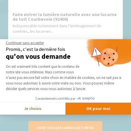
Faire entrer la lumière naturelle avec une lucarne
de toit Courbevoie (92400)
Indispensable notamment dans l’aménagement de
combles, les lucarnes...
Continuer sans accepter
Promis, c'est la dernière fois
qu'on vous demande
Plateforme de Gestion du Consentement 
On est vraiment très content que le contenu de
notre site vous intéresse. Mais comme vous
Axeptio consent
n'avez pas encore fait votre choix en matière de cookies, on ne sait pas si
vous nous autorisez à suivre votre visite ou non. Vous pouvez même
Comment bien rénover ses fenêtres ?
décider quels services vous nous autorisez à lancer.
Déperdition de chaleur, mauvaise isolation acoustique, bois
Consentements certifiés par
abîmé,...
Je choisis
OK pour moi
VOIR TOUS LES CONSEILS ET INFOS