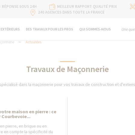
RÉPONSE SOUS 24H
MEILLEUR RAPPORT QUALITÉ PRIX
240 AGENCES DANS TOUTE LA FRANCE
 EXTÉRIEURS
DES TRAVAUX POUR LES PROS
QUI SOMMES-NOUS
Une ques
çonnerie
Actualités
Travaux de Maçonnerie
spécialisé dans la maçonnerie pour vos travaux de construction et d'extensi
otre maison en pierre : ce
r Courbevoie...
en pierre, en brique ou en
dre en compte la spécificité du