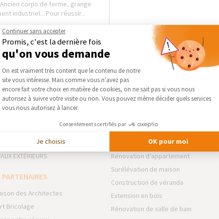
u. Ancien corps de ferme, grange
t industriel... Pour réussir...
Continuer sans accepter
Promis, c'est la dernière fois
qu'on vous demande
Plateforme de Gestion du Consentement :
On est vraiment très content que le contenu de notre
site vous intéresse. Mais comme vous n'avez pas
Axeptio consent
encore fait votre choix en matière de cookies, on ne sait pas si vous nous
autorisez à suivre votre visite ou non. Vous pouvez même décider quels services
vous nous autorisez à lancer.
 DOMAINES D’INTERVENTION
NOS GUIDES THÉMATIQUES
Consentements certifiés par
NSION
Rénovation de résidence secondair
Je choisis
OK pour moi
VATION INTÉRIEURE
Rénovation de Maison
AUX EXTÉRIEURS
Rénovation d'appartement
Surélévation de maison
 PARTENAIRES
Construction de véranda
aison des Architectes
Extension en bois
rt Bricolage
Rénovation de salle de bain