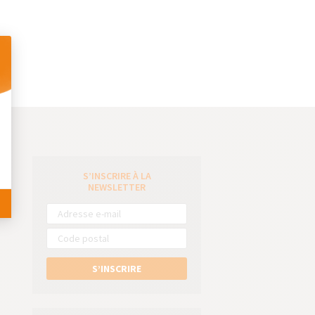
 Personnalisez vos Options
S’INSCRIRE À LA
e
NEWSLETTER
S’INSCRIRE