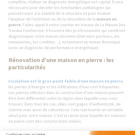
complète, réaliser un diagnostic énergétique est capital. Il sera
nécessaire pour déceler les éventuelles pathologies qui
peuvent nuire à la solidité de la structure et pour évaluer
l’ampleur de l’entretien ou de la rénovation de la
maison en
pierre
. Faites appel à votre courtier en travaux de La Maison Des
Travaux Courbevoie. Il trouvera des professionnels qui viendront
diagnostiquer votre maison ancienne (état murs porteurs, les
menuiseries, les combles…), notamment au niveau thermique
(avec un diagnostic de performance énergétique).
Rénovation d’une maison en pierre : les
particularités
L’isolation est le gros point faible d’une maison en pierre
,
les pertes d’énergie et les infiltrations d’eau sont fréquentes.
Les pierres utilisées dans la construction d’une maison peuvent
être bien différentes selon la région dans laquelle vous vous
trouvez. Dans tous les cas, elles sont gages d’authenticité, de
charme mais aussi de robustesse. Cela représente un véritable
atout pour votre maison. C’est la raison pour laquelle les maisons
en pierre sont des constructions nobles.
Un soin particulier doit être apporté à la
rénovation de votre
Continuer sans accepter