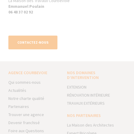
La Maison des Travaux Courbevoie
Emmanuel Poulain
06 48 37 02 92
CONTACTEZ-NOUS
AGENCE COURBEVOIE
NOS DOMAINES
D’INTERVENTION
Qui sommes-nous
EXTENSION
Actualités
RÉNOVATION INTÉRIEURE
Notre charte qualité
TRAVAUX EXTÉRIEURS
Partenaires
Trouver une agence
NOS PARTENAIRES
Devenir franchisé
La Maison des Architectes
Foire aux Questions
Expert Bricolage