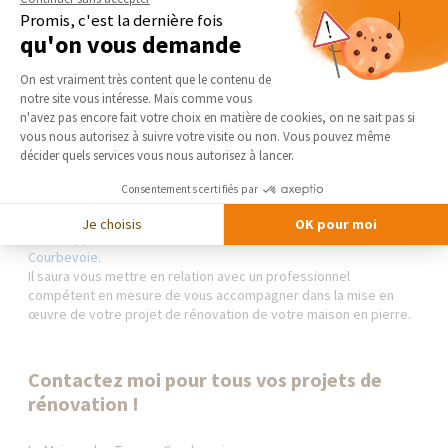
maison ancienne
. La fréquence et la qualité de l’entretien
Promis, c'est la dernière fois
dépendront du type de pierres utilisé lors de la construction de
qu'on vous demande
la maison. En effet, entre le calcaire, le granit, la meulière ou le
Plateforme de Gestion du Consentement 
grès, les problèmes rencontrés ne sont pas les mêmes.
On est vraiment très content que le contenu de
notre site vous intéresse. Mais comme vous
Axeptio consent
Et bien d’autres pathologies peuvent affecter votre façade en
n'avez pas encore fait votre choix en matière de cookies, on ne sait pas si
pierre, comme la pollution ou encore la dégradation des joints.
vous nous autorisez à suivre votre visite ou non. Vous pouvez même
décider quels services vous nous autorisez à lancer.
Petits ou gros travaux, la rénovation d’une maison en pierre
Consentements certifiés par
nécessite la maîtrise de certaines techniques pour éviter des
désagréments. Le tout en respectant le matériau d’origine.
Je choisis
OK pour moi
Faites appel à votre courtier de La Maison Des Travaux
Courbevoie
.
Il saura vous mettre en relation avec un professionnel
compétent en mesure de vous accompagner dans la mise en
œuvre de votre projet de rénovation de votre maison en pierre.
Contactez moi pour tous vos projets de
rénovation !