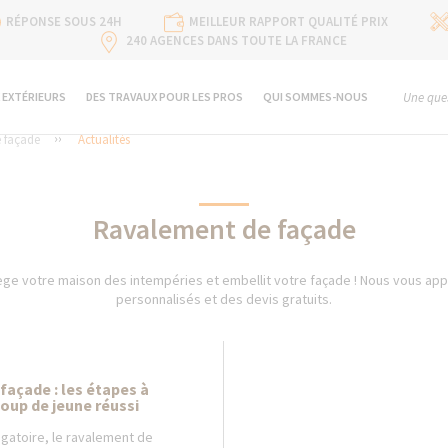
RÉPONSE SOUS 24H
MEILLEUR RAPPORT QUALITÉ PRIX
240 AGENCES DANS TOUTE LA FRANCE
 EXTÉRIEURS
DES TRAVAUX POUR LES PROS
QUI SOMMES-NOUS
Une ques
 façade
Actualités
Ravalement de façade
ge votre maison des intempéries et embellit votre façade ! Nous vous ap
personnalisés et des devis gratuits.
açade : les étapes à
coup de jeune réussi
igatoire, le ravalement de