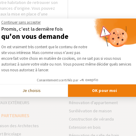
tre habitation de retrouver son
mances d’origine. Vous pouvez
vaux la mise en place d’une
Continuer sans accepter
Promis, c'est la dernière fois
qu'on vous demande
Plateforme de Gestion du Consentement :
On est vraiment très content que le contenu de notre
site vous intéresse. Mais comme vous n'avez pas
Axeptio consent
encore fait votre choix en matière de cookies, on ne sait pas si vous nous
autorisez à suivre votre visite ou non. Vous pouvez même décider quels services
vous nous autorisez à lancer.
 DOMAINES D’INTERVENTION
NOS GUIDES THÉMATIQUES
Consentements certifiés par
NSION
Rénovation de résidence secondair
Je choisis
OK pour moi
VATION INTÉRIEURE
Rénovation de Maison
AUX EXTÉRIEURS
Rénovation d'appartement
Surélévation de maison
 PARTENAIRES
Construction de véranda
aison des Architectes
Extension en bois
rt Bricolage
Rénovation de salle de bain