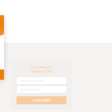
 Personnalisez vos Options
S’INSCRIRE À LA
e
NEWSLETTER
S’INSCRIRE