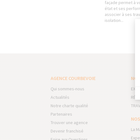
façade permet à vo
état et ses perfor
associer à ses tra
isolation...
AGENCE COURBEVOIE
NOS
Qui sommes-nous
EXTE
Actualités
RÉNO
Notre charte qualité
TRAV
Partenaires
NOS
Trouver une agence
La M
Devenir franchisé
Expe
Foire aux Questions