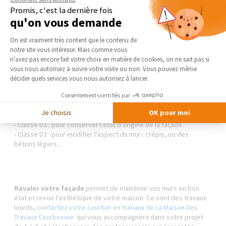
gommage, le nettoyage à sec et le nettoyage par voie humide.
Promis, c'est la dernière fois
qu'on vous demande
Entretien façade : protéger le mur et poser un enduit
Plateforme de Gestion du Consentement 
On est vraiment très content que le contenu de
Une fois la
façade
assainie et traitée, il faut la protéger pour
notre site vous intéresse. Mais comme vous
faciliter son entretien. Vous pouvez faire poser des enduits qui
Axeptio consent
n'avez pas encore fait votre choix en matière de cookies, on ne sait pas si
peuvent être ensuite peints pour obtenir un meilleur rendu
vous nous autorisez à suivre votre visite ou non. Vous pouvez même
esthétique. Il existe trois classes d’enduit, en fonction
décider quels services vous nous autorisez à lancer.
l’épaisseur et l’opacité:
- Classe D1 : pour maintenir l’état de la façade et bloquer
Consentements certifiés par
l’infiltration d’eau. Adapté pour les murs en pierre ou en briques
Je choisis
OK pour moi
apparentes
- Classe D2 : pour conserver l’état d’origine de la façade.
- Classe D3 : pour modifier l’aspect du mur : crépis, ou des
bétons légers...
Ravaler votre façade
permet de maintenir vos murs en bon
état et revoir l’esthétique de votre maison. Ce sont des travaux
lourds,
contactez votre courtier en travaux de La Maison Des
Travaux Courbevoie
qui vous accompagnera dans votre projet