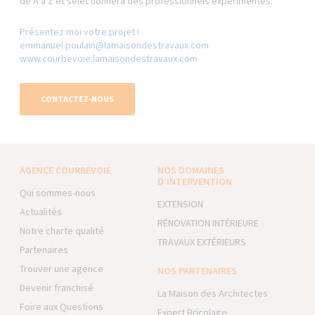
de A à Z et sélectionnera des professionnels expérimentés.
Présentez moi votre projet !
emmanuel.poulain@lamaisondestravaux.com​
www.courbevoie.lamaisondestravaux.com
CONTACTEZ-NOUS
AGENCE COURBEVOIE
NOS DOMAINES
D’INTERVENTION
Qui sommes-nous
EXTENSION
Actualités
RÉNOVATION INTÉRIEURE
Notre charte qualité
TRAVAUX EXTÉRIEURS
Partenaires
Trouver une agence
NOS PARTENAIRES
Devenir franchisé
La Maison des Architectes
Foire aux Questions
Expert Bricolage