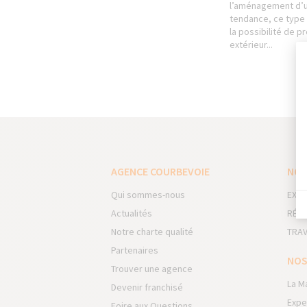
l’aménagement d’un 
tendance, ce type 
la possibilité de p
extérieur...
AGENCE COURBEVOIE
NOS
Qui sommes-nous
EXTE
Actualités
RÉNO
Notre charte qualité
TRAV
Partenaires
NOS
Trouver une agence
La M
Devenir franchisé
Expe
Foire aux Questions