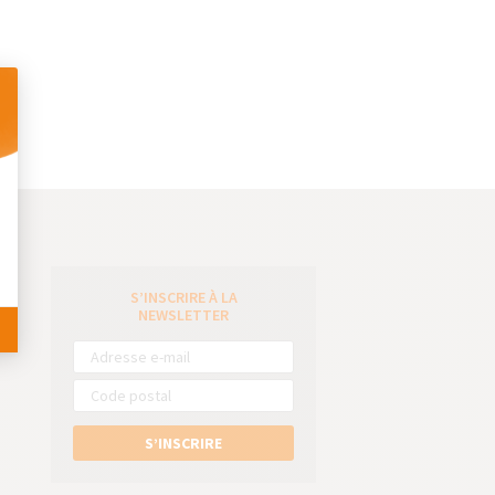
 Personnalisez vos Options
S’INSCRIRE À LA
e
NEWSLETTER
S’INSCRIRE