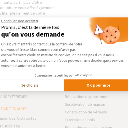
toit plat. En plus d’être
de toiture vous offre également
rofiter pleinement de votre
Continuer sans accepter
Promis, c'est la dernière fois
qu'on vous demande
Plateforme de Gestion du Consentement :
On est vraiment très content que le contenu de notre
site vous intéresse. Mais comme vous n'avez pas
Axeptio consent
encore fait votre choix en matière de cookies, on ne sait pas si vous nous
autorisez à suivre votre visite ou non. Vous pouvez même décider quels services
vous nous autorisez à lancer.
 DOMAINES D’INTERVENTION
NOS GUIDES THÉMATIQUES
Consentements certifiés par
NSION
Rénovation de résidence secondair
Je choisis
OK pour moi
VATION INTÉRIEURE
Rénovation de Maison
AUX EXTÉRIEURS
Rénovation d'appartement
Surélévation de maison
 PARTENAIRES
Construction de véranda
aison des Architectes
Extension en bois
rt Bricolage
Rénovation de salle de bain