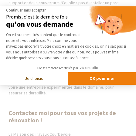
support et de la couverture. N’oubliez pas d’installer un pare-
vapeur sous votre isolant afin d’empêcher les remontées
Continuer sans accepter
humides et la condensation.
Promis, c'est la dernière fois
qu'on vous demande
En ce qui concerne l’étanchéité, vous pouvez opter pour des
Plateforme de Gestion du Consentement 
membranes bitumeuses monocouches ou bicouches qui
On est vraiment très content que le contenu de
résistent parfaitement à l’exposition aux conditions climatiques
notre site vous intéresse. Mais comme vous
variées et à la compression. Vous pouvez aussi choisir des
Axeptio consent
n'avez pas encore fait votre choix en matière de cookies, on ne sait pas si
membranes synthétiques monocouches ou des systèmes
vous nous autorisez à suivre votre visite ou non. Vous pouvez même
d’étanchéité liquide surmontés d’une protection finale meuble
décider quels services vous nous autorisez à lancer.
ou dure.
Consentements certifiés par
Concevoir un toit plat est une opération assez technique. De ce
Je choisis
OK pour moi
fait, il convient de recourir à une
main-d’œuvre spécialisée
,
voire une entreprise expérimentée dans le domaine, pour
assurer sa durabilité.
Contactez moi pour tous vos projets de
rénovation !
La Maison des Travaux Courbevoie