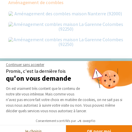
Aménagement de combles
Continuer sans accepter
Promis, c'est la dernière fois
Nos derniers conseils et actus
qu'on vous demande
Plateforme de Gestion du Consentement 
On est vraiment très content que le contenu de
notre site vous intéresse. Mais comme vous
Axeptio consent
n'avez pas encore fait votre choix en matière de cookies, on ne sait pas si
vous nous autorisez à suivre votre visite ou non. Vous pouvez même
décider quels services vous nous autorisez à lancer.
Consentements certifiés par
Aménager un dressing sous combles : suivez nos
Je choisis
OK pour moi