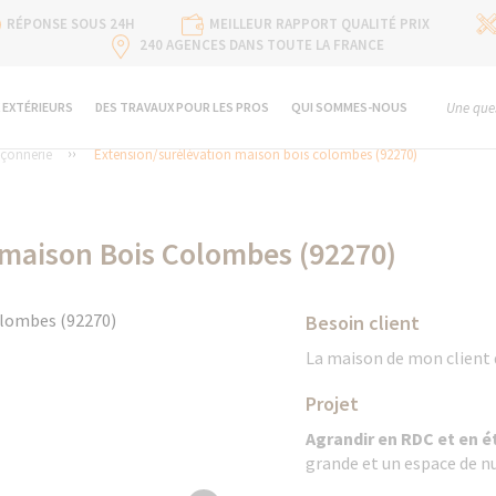
RÉPONSE SOUS 24H
MEILLEUR RAPPORT QUALITÉ PRIX
240 AGENCES DANS TOUTE LA FRANCE
 EXTÉRIEURS
DES TRAVAUX POUR LES PROS
QUI SOMMES-NOUS
Une ques
çonnerie
Extension/surélévation maison bois colombes (92270)
 maison Bois Colombes (92270)
Besoin client
La maison de mon client 
Projet
Agrandir en RDC et en 
grande et un espace de n