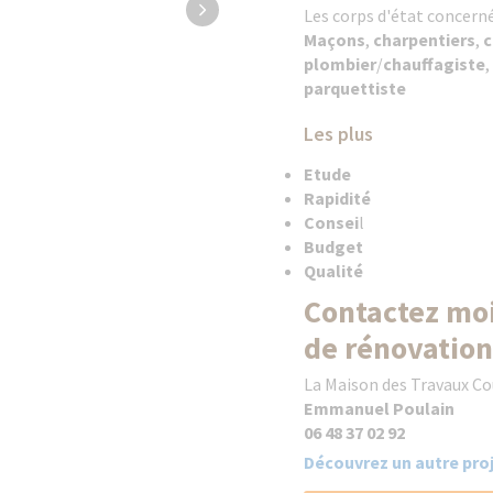
Les corps d'état concerné
Maçons
,
charpentiers
,
c
plombier
/
chauffagiste
,
parquettiste
Les plus
Etude
Rapidité
Consei
l
Budget
Qualité
Contactez moi
de rénovation
La Maison des Travaux C
Emmanuel Poulain
06 48 37 02 92
Découvrez un autre proj