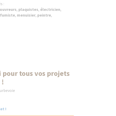
s :
ouvreurs
,
plaquistes
,
électricien
,
fumiste
,
menuisier
,
peintre
,
 pour tous vos projets
 !
ourbevoie
et !