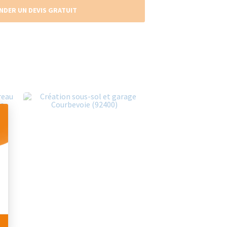
NDER UN DEVIS GRATUIT
 Personnalisez vos Options